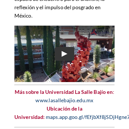
reflexión y el impulso del posgrado en
México.
Más sobre la Universidad La Salle Bajío en
:
www.lasallebajio.edu.mx
Ubicación de la
Universidad:
maps.app.goo.gl/fEfjbXf8jSDjHgne