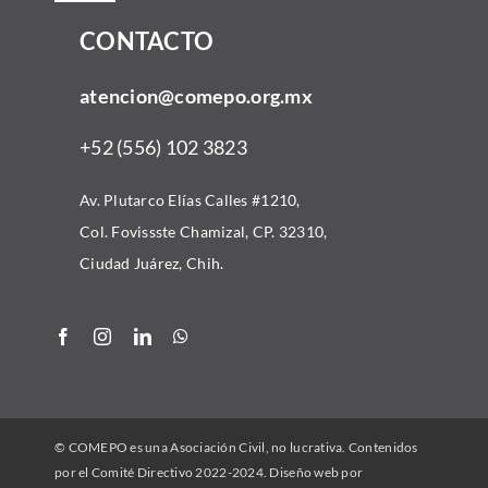
Navigation
CONTACTO
Inicio
atencion@comepo.org.mx
Acerca
+52 (556) 102 3823
Comunidad
Av. Plutarco Elías Calles #1210,
Col. Fovissste Chamizal, CP. 32310,
Convocatorias
Ciudad Juárez, Chih.
Recursos
Alianzas
© COMEPO es una Asociación Civil, no lucrativa. Contenidos
Contacto
por el Comité Directivo 2022-2024. Diseño web por