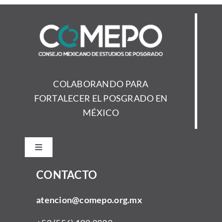
COLABORANDO PARA
FORTALECER EL POSGRADO EN
MÉXICO
Toggle
Navigation
CONTACTO
Inicio
atencion@comepo.org.mx
Acerca