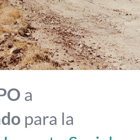
PO
a
ado
para la