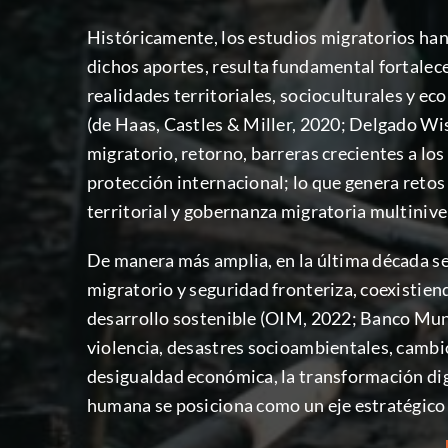
Históricamente, los estudios migratorios han 
dichos aportes, resulta fundamental fortalece
realidades territoriales, socioculturales y e
(de Haas, Castles & Miller, 2020; Delgado Wis
migratorio, retorno, barreras crecientes a lo
protección internacional; lo que genera retos
territorial y gobernanza migratoria multinive
De manera más amplia, en la última década se
migratorio y seguridad fronteriza, coexistie
desarrollo sostenible (OIM, 2022; Banco Mun
violencia, desastres socioambientales, cambio 
desigualdad económica, la transformación digi
humana se posiciona como un eje estratégico p