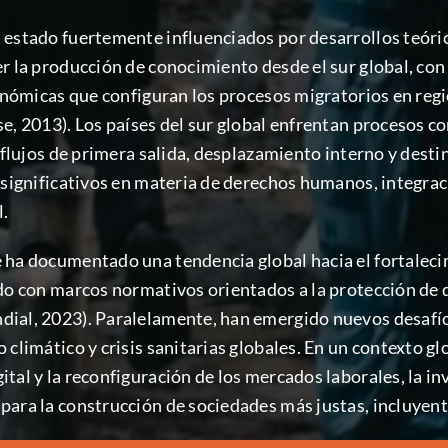
estado fuertemente influenciados por desarrollos teórico
r la producción de conocimiento desde el sur global, con 
conómicas que configuran los procesos migratorios en regi
e, 2013). Los países del sur global enfrentan procesos c
s flujos de primera salida, desplazamiento interno y dest
 significativos en materia de derechos humanos, integraci
l.
 ha documentado una tendencia global hacia el fortalec
ndo con marcos normativos orientados a la protección de 
dial, 2023). Paralelamente, han emergido nuevos desafí
climático y crisis sanitarias globales. En un contexto gl
tal y la reconfiguración de los mercados laborales, la i
ara la construcción de sociedades más justas, incluyente