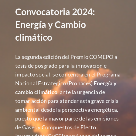
Convocatoria 2024:
Energía y Cambio
climático
La segunda edición del Premio COMEPO a
tesis de posgrado para la innovación e
impacto social, se concentra en el Programa
Nacional Estratégico (Pronaces)
Energía y
cambio climático
, ante la urgencia de
tomar acción para atender esta grave crisis
ambiental desde la perspectiva energética,
puesto que la mayor parte de las emisiones
de Gases y Compuestos de Efecto
Invernadero (GyCEI) provienen del sector