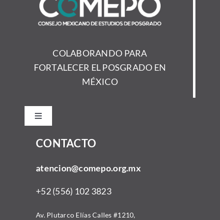
COLABORANDO PARA
FORTALECER EL POSGRADO EN
MÉXICO
Toggle
Navigation
CONTACTO
Inicio
atencion@comepo.org.mx
Acerca
+52 (556) 102 3823
Comunidad
Av. Plutarco Elías Calles #1210,