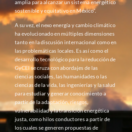
amplia para alcanzar un sistema energético
sostenible y equitativo en México”.
A su vez, el nexo energía y cambio climático
ha evolucionado en múltiples dimensiones
tanto en la discusión internacional como en
las problemáticas locales. Es así como el
desarrollo tecnológico para la reducción de
GyCEI se cruza con abordajes de las
ciencias sociales, las humanidades o las
ciencias de la vida, las ingenierías y la salud
para estudiar y generar conocimiento a
partir de la adaptación, riesgos,
vulnerabilidad y la transición energética
justa, como hilos conductores a partir de
los cuales se generen propuestas de