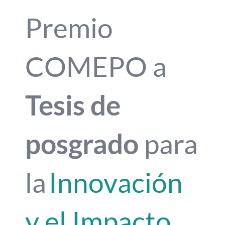
Premio
Alianzas
Contacto
COMEPO a
Tesis de
posgrado
para
la
Innovación
y el Impacto