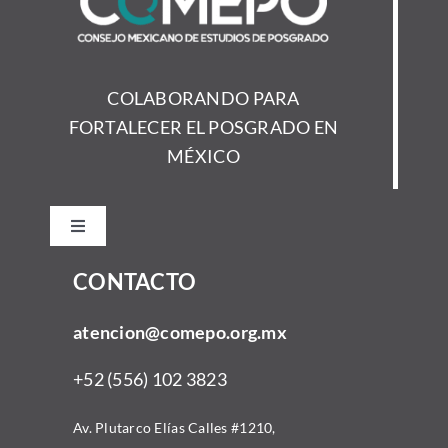
COLABORANDO PARA
FORTALECER EL POSGRADO EN
MÉXICO
Toggle
Navigation
CONTACTO
Inicio
atencion@comepo.org.mx
Acerca
+52 (556) 102 3823
Comunidad
Av. Plutarco Elías Calles #1210,