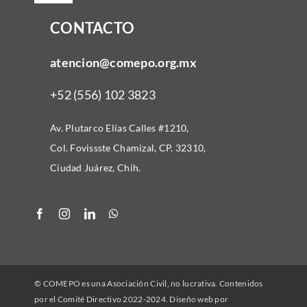
Navigation
CONTACTO
Inicio
atencion@comepo.org.mx
Acerca
+52 (556) 102 3823
Comunidad
Av. Plutarco Elías Calles #1210,
Col. Fovissste Chamizal, CP. 32310,
Convocatorias
Ciudad Juárez, Chih.
Recursos
Alianzas
© COMEPO es una Asociación Civil, no lucrativa. Contenidos
Contacto
por el Comité Directivo 2022-2024. Diseño web por