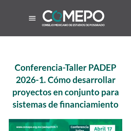
Saltar
al
contenido
Toggle
Navigation
Inicio
Acerca
Conferencia-Taller PADEP
2026-1. Cómo desarrollar
Comunidad
proyectos en conjunto para
Convocatorias
sistemas de financiamiento
Recursos