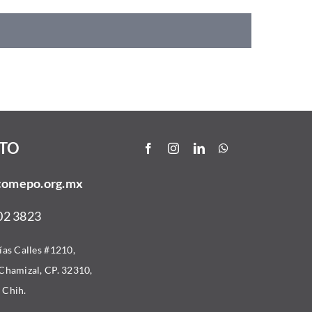
TO
comepo.org.mx
02 3823
lías Calles #1210,
 Chamizal, CP. 32310,
 Chih.