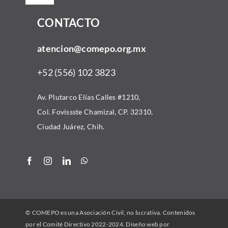
Navigation
CONTACTO
Inicio
atencion@comepo.org.mx
Acerca
+52 (556) 102 3823
Comunidad
Av. Plutarco Elías Calles #1210,
Col. Fovissste Chamizal, CP. 32310,
Convocatorias
Ciudad Juárez, Chih.
Recursos
Alianzas
© COMEPO es una Asociación Civil, no lucrativa. Contenidos
Contacto
por el Comité Directivo 2022-2024. Diseño web por