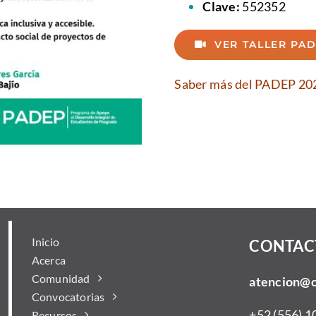
Clave:
552352
VER TALLER PAD
Saber más del PADEP 202
Inicio
CONTAC
Acerca
Comunidad
atencion@
Convocatorias
+52 (556) 1
Recursos