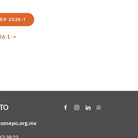
EP 2026-1
6-1 ->
TO
comepo.org.mx
02 3823