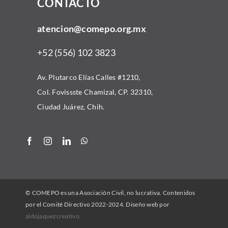
CONTACTO
Inicio
atencion@comepo.org.mx
Acerca
+52 (556) 102 3823
Comunidad
Av. Plutarco Elías Calles #1210,
Col. Fovissste Chamizal, CP. 32310,
Convocatorias
Ciudad Juárez, Chih.
Recursos
Alianzas
© COMEPO es una Asociación Civil, no lucrativa. Contenidos
Contacto
por el Comité Directivo 2022-2024. Diseño web por
aldojaquezcreativo.