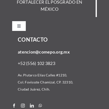
FORTALECER EL POSGRADO EN
MÉXICO
Toggle
Navigation
CONTACTO
Inicio
atencion@comepo.org.mx
Acerca
+52 (556) 102 3823
Comunidad
Av. Plutarco Elías Calles #1210,
Col. Fovissste Chamizal, CP. 32310,
Convocatorias
Ciudad Juárez, Chih.
Recursos