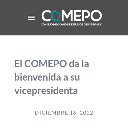
Saltar
al
contenido
Toggle
Navigation
Inicio
Acerca
El COMEPO da la
bienvenida a su
Comunidad
vicepresidenta
Convocatorias
DICIEMBRE 16, 2022
Recursos