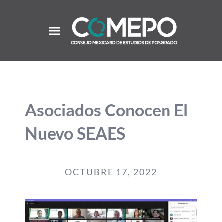
Saltar
al
contenido
Toggle
Navigation
Inicio
Acerca
Asociados Conocen El
Nuevo SEAES
Comunidad
Convocatorias
OCTUBRE 17, 2022
Recursos