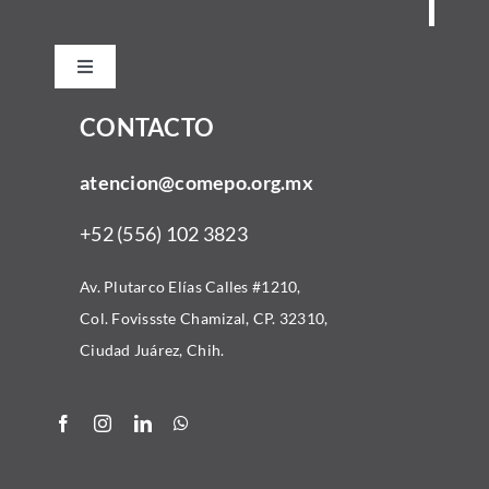
Toggle
Navigation
CONTACTO
Inicio
atencion@comepo.org.mx
Acerca
+52 (556) 102 3823
Comunidad
Av. Plutarco Elías Calles #1210,
Col. Fovissste Chamizal, CP. 32310,
Convocatorias
Ciudad Juárez, Chih.
Recursos
Alianzas