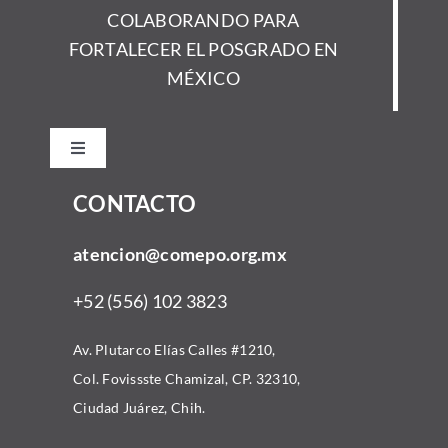
COLABORANDO PARA
FORTALECER EL POSGRADO EN
MÉXICO
Toggle
Navigation
CONTACTO
Inicio
atencion@comepo.org.mx
Acerca
+52 (556) 102 3823
Comunidad
Av. Plutarco Elías Calles #1210,
Col. Fovissste Chamizal, CP. 32310,
Convocatorias
Ciudad Juárez, Chih.